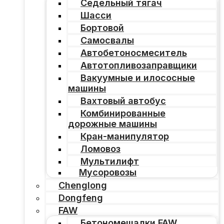
Седельный тягач
Шасси
Бортовой
Самосвалы
Автобетоносмеситель
Автотопливозаправщики
Вакуумные и илососные
машины
Вахтовый автобус
Комбинированные
дорожные машины
Кран-манипулятор
Ломовоз
Мультилифт
Мусоровозы
Chenglong
Dongfeng
FAW
Бетономешалки FAW