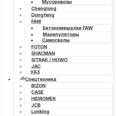
Мусоровозы
Chenglong
Dongfeng
FAW
Бетономешалки FAW
Манипуляторы
Самосвалы
FOTON
SHACMAN
SITRAK / HOWO
JAC
УАЗ
Спецтехника
BIZON
CASE
HIDROMEK
JCB
Lonking