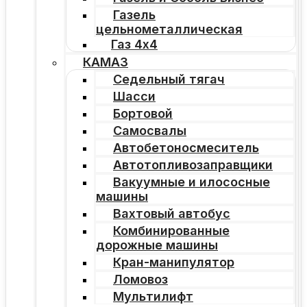
Газель
цельнометаллическая
Газ 4х4
КАМАЗ
Седельный тягач
Шасси
Бортовой
Самосвалы
Автобетоносмеситель
Автотопливозаправщики
Вакуумные и илососные
машины
Вахтовый автобус
Комбинированные
дорожные машины
Кран-манипулятор
Ломовоз
Мультилифт