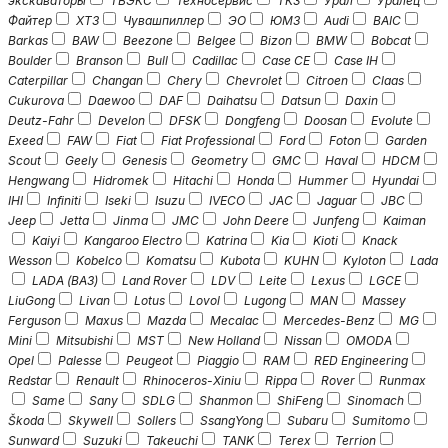
экскаваторы
ТВЭКС
Техносервис
ТКЗ
Урал
Уралец
Файтер
ХТЗ
Чувашпиллер
ЭО
ЮМЗ
Audi
BAIC
Barkas
BAW
Beezone
Belgee
Bizon
BMW
Bobcat
Boulder
Branson
Bull
Cadillac
Case CE
Case IH
Caterpillar
Changan
Chery
Chevrolet
Citroen
Claas
Cukurova
Daewoo
DAF
Daihatsu
Datsun
Daxin
Deutz-Fahr
Develon
DFSK
Dongfeng
Doosan
Evolute
Exeed
FAW
Fiat
Fiat Professional
Ford
Foton
Garden
Scout
Geely
Genesis
Geometry
GMC
Haval
HDCM
Hengwang
Hidromek
Hitachi
Honda
Hummer
Hyundai
IHI
Infiniti
Iseki
Isuzu
IVECO
JAC
Jaguar
JBC
Jeep
Jetta
Jinma
JMC
John Deere
Junfeng
Kaiman
Kaiyi
Kangaroo Electro
Katrina
Kia
Kioti
Knack
Wesson
Kobelco
Komatsu
Kubota
KUHN
Kyloton
Lada
LADA (ВАЗ)
Land Rover
LDV
Leite
Lexus
LGCE
LiuGong
Livan
Lotus
Lovol
Lugong
MAN
Massey
Ferguson
Maxus
Mazda
Mecalac
Mercedes-Benz
MG
Mini
Mitsubishi
MST
New Holland
Nissan
OMODA
Opel
Palesse
Peugeot
Piaggio
RAM
RED Engineering
Redstar
Renault
Rhinoceros-Xiniu
Rippa
Rover
Runmax
Same
Sany
SDLG
Shanmon
ShiFeng
Sinomach
Škoda
Skywell
Sollers
SsangYong
Subaru
Sumitomo
Sunward
Suzuki
Takeuchi
TANK
Terex
Terrion