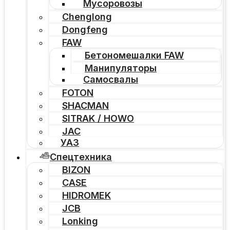
Мусоровозы
Chenglong
Dongfeng
FAW
Бетономешалки FAW
Манипуляторы
Самосвалы
FOTON
SHACMAN
SITRAK / HOWO
JAC
УАЗ
Спецтехника
BIZON
CASE
HIDROMEK
JCB
Lonking