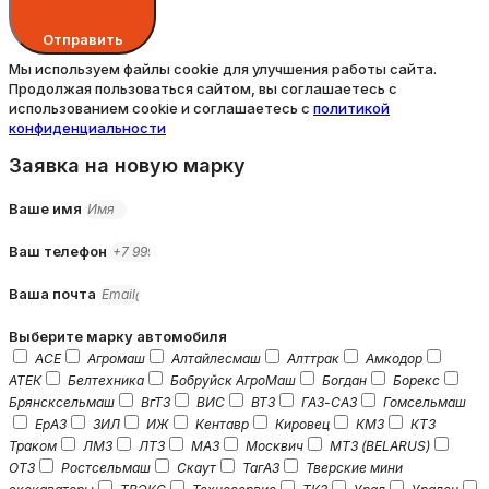
Отправить
Мы используем файлы cookie для улучшения работы сайта.
Продолжая пользоваться сайтом, вы соглашаетесь с
использованием cookie и соглашаетесь с
политикой
конфиденциальности
Заявка на новую марку
Ваше имя
Ваш телефон
Ваша почта
Выберите марку автомобиля
ACE
Агромаш
Алтайлесмаш
Алттрак
Амкодор
АТЕК
Белтехника
Бобруйск АгроМаш
Богдан
Борекс
Брянсксельмаш
ВгТЗ
ВИС
ВТЗ
ГАЗ-САЗ
Гомсельмаш
ЕрАЗ
ЗИЛ
ИЖ
Кентавр
Кировец
КМЗ
КТЗ
Траком
ЛМЗ
ЛТЗ
МАЗ
Москвич
МТЗ (BELARUS)
ОТЗ
Ростсельмаш
Скаут
ТагАЗ
Тверские мини