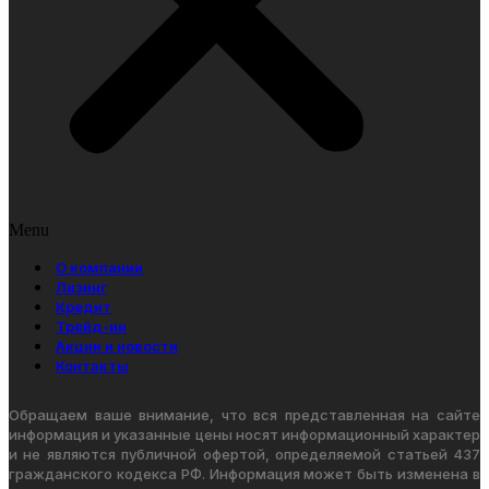
Menu
О компании
Лизинг
Кредит
Трейд-ин
Акции и новости
Контакты
Обращаем ваше внимание, что вся представленная на сайте
информация и указанные цены носят информационный характер
и не являются публичной офертой, определяемой статьей 437
гражданского кодекса РФ. Информация может быть изменена в