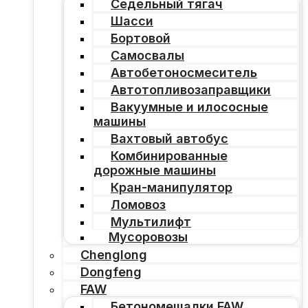
Седельный тягач
Шасси
Бортовой
Самосвалы
Автобетоносмеситель
Автотопливозаправщики
Вакуумные и илососные
машины
Вахтовый автобус
Комбинированные
дорожные машины
Кран-манипулятор
Ломовоз
Мультилифт
Мусоровозы
Chenglong
Dongfeng
FAW
Бетономешалки FAW