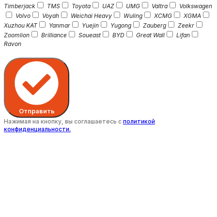
Timberjack
TMS
Toyota
UAZ
UMG
Valtra
Volkswagen
Volvo
Voyah
Weichai Heavy
Wuling
XCMG
XGMA
Xuzhou KAT
Yanmar
Yuejin
Yugong
Zauberg
Zeekr
Zoomlion
Brilliance
Soueast
BYD
Great Wall
Lifan
Ravon
Отправить
Нажимая на кнопку, вы соглашаетесь с
политикой
конфиденциальности.