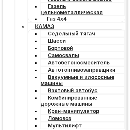
Газель
цельнометаллическая
Газ 4х4
КАМАЗ
Седельный тягач
Шасси
Бортовой
Самосвалы
Автобетоносмеситель
Автотопливозаправщики
Вакуумные и илососные
машины
Вахтовый автобус
Комбинированные
дорожные машины
Кран-манипулятор
Ломовоз
Мультилифт