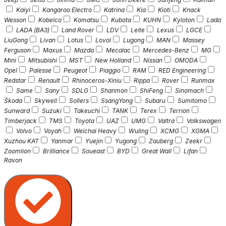
Kaiyi
Kangaroo Electro
Katrina
Kia
Kioti
Knack
Wesson
Kobelco
Komatsu
Kubota
KUHN
Kyloton
Lada
LADA (ВАЗ)
Land Rover
LDV
Leite
Lexus
LGCE
LiuGong
Livan
Lotus
Lovol
Lugong
MAN
Massey
Ferguson
Maxus
Mazda
Mecalac
Mercedes-Benz
MG
Mini
Mitsubishi
MST
New Holland
Nissan
OMODA
Opel
Palesse
Peugeot
Piaggio
RAM
RED Engineering
Redstar
Renault
Rhinoceros-Xiniu
Rippa
Rover
Runmax
Same
Sany
SDLG
Shanmon
ShiFeng
Sinomach
Škoda
Skywell
Sollers
SsangYong
Subaru
Sumitomo
Sunward
Suzuki
Takeuchi
TANK
Terex
Terrion
Timberjack
TMS
Toyota
UAZ
UMG
Valtra
Volkswagen
Volvo
Voyah
Weichai Heavy
Wuling
XCMG
XGMA
Xuzhou KAT
Yanmar
Yuejin
Yugong
Zauberg
Zeekr
Zoomlion
Brilliance
Soueast
BYD
Great Wall
Lifan
Ravon