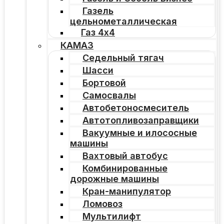
Газель
цельнометаллическая
Газ 4х4
КАМАЗ
Седельный тягач
Шасси
Бортовой
Самосвалы
Автобетоносмеситель
Автотопливозаправщики
Вакуумные и илососные
машины
Вахтовый автобус
Комбинированные
дорожные машины
Кран-манипулятор
Ломовоз
Мультилифт