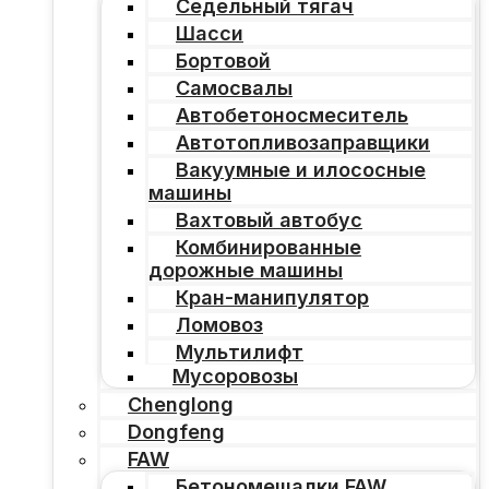
Седельный тягач
Шасси
Бортовой
Самосвалы
Автобетоносмеситель
Автотопливозаправщики
Вакуумные и илососные
машины
Вахтовый автобус
Комбинированные
дорожные машины
Кран-манипулятор
Ломовоз
Мультилифт
Мусоровозы
Chenglong
Dongfeng
FAW
Бетономешалки FAW