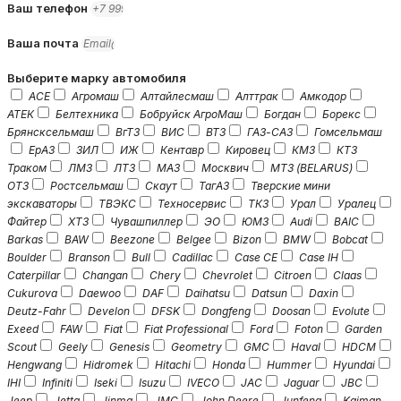
Ваш телефон
Ваша почта
Выберите марку автомобиля
ACE
Агромаш
Алтайлесмаш
Алттрак
Амкодор
АТЕК
Белтехника
Бобруйск АгроМаш
Богдан
Борекс
Брянсксельмаш
ВгТЗ
ВИС
ВТЗ
ГАЗ-САЗ
Гомсельмаш
ЕрАЗ
ЗИЛ
ИЖ
Кентавр
Кировец
КМЗ
КТЗ
Траком
ЛМЗ
ЛТЗ
МАЗ
Москвич
МТЗ (BELARUS)
ОТЗ
Ростсельмаш
Скаут
ТагАЗ
Тверские мини
экскаваторы
ТВЭКС
Техносервис
ТКЗ
Урал
Уралец
Файтер
ХТЗ
Чувашпиллер
ЭО
ЮМЗ
Audi
BAIC
Barkas
BAW
Beezone
Belgee
Bizon
BMW
Bobcat
Boulder
Branson
Bull
Cadillac
Case CE
Case IH
Caterpillar
Changan
Chery
Chevrolet
Citroen
Claas
Cukurova
Daewoo
DAF
Daihatsu
Datsun
Daxin
Deutz-Fahr
Develon
DFSK
Dongfeng
Doosan
Evolute
Exeed
FAW
Fiat
Fiat Professional
Ford
Foton
Garden
Scout
Geely
Genesis
Geometry
GMC
Haval
HDCM
Hengwang
Hidromek
Hitachi
Honda
Hummer
Hyundai
IHI
Infiniti
Iseki
Isuzu
IVECO
JAC
Jaguar
JBC
Jeep
Jetta
Jinma
JMC
John Deere
Junfeng
Kaiman