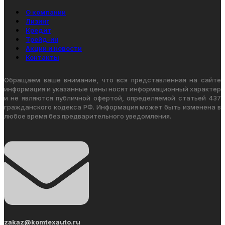
О компании
Лизинг
Кредит
Трейд-ин
Акции и новости
Контакты
Обращаем ваше внимание, что вся представленная на сайте
информация и указанные цены носят информационный характер
и не являются публичной офертой, определяемой статьей 437
гражданского кодекса РФ. Информация может быть изменена в
любое время без предварительного уведомления.
zakaz@komtexauto.ru