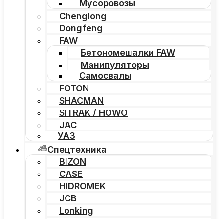
Мусоровозы
Chenglong
Dongfeng
FAW
Бетономешалки FAW
Манипуляторы
Самосвалы
FOTON
SHACMAN
SITRAK / HOWO
JAC
УАЗ
Спецтехника
BIZON
CASE
HIDROMEK
JCB
Lonking