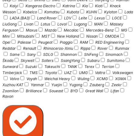
Kaiyi
Kangaroo Electro
Katrina
Kia
Kioti
Knack
Wesson
Kobelco
Komatsu
Kubota
KUHN
Kyloton
Lada
LADA (ВАЗ)
Land Rover
LDV
Leite
Lexus
LGCE
LiuGong
Livan
Lotus
Lovol
Lugong
MAN
Massey
Ferguson
Maxus
Mazda
Mecalac
Mercedes-Benz
MG
Mini
Mitsubishi
MST
New Holland
Nissan
OMODA
Opel
Palesse
Peugeot
Piaggio
RAM
RED Engineering
Redstar
Renault
Rhinoceros-Xiniu
Rippa
Rover
Runmax
Same
Sany
SDLG
Shanmon
ShiFeng
Sinomach
Škoda
Skywell
Sollers
SsangYong
Subaru
Sumitomo
Sunward
Suzuki
Takeuchi
TANK
Terex
Terrion
Timberjack
TMS
Toyota
UAZ
UMG
Valtra
Volkswagen
Volvo
Voyah
Weichai Heavy
Wuling
XCMG
XGMA
Xuzhou KAT
Yanmar
Yuejin
Yugong
Zauberg
Zeekr
Zoomlion
Brilliance
Soueast
BYD
Great Wall
Lifan
Ravon