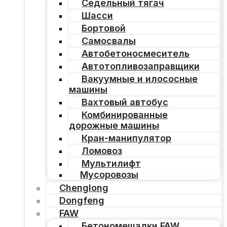
Седельный тягач
Шасси
Бортовой
Самосвалы
Автобетоносмеситель
Автотопливозаправщики
Вакуумные и илососные
машины
Вахтовый автобус
Комбинированные
дорожные машины
Кран-манипулятор
Ломовоз
Мультилифт
Мусоровозы
Chenglong
Dongfeng
FAW
Бетономешалки FAW