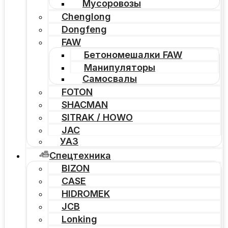
Мусоровозы
Chenglong
Dongfeng
FAW
Бетономешалки FAW
Манипуляторы
Самосвалы
FOTON
SHACMAN
SITRAK / HOWO
JAC
УАЗ
Спецтехника
BIZON
CASE
HIDROMEK
JCB
Lonking