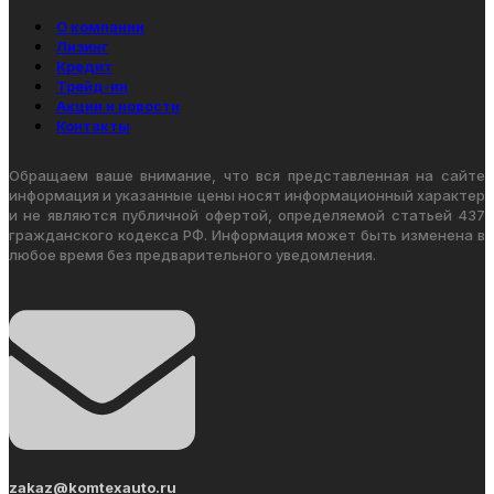
О компании
Лизинг
Кредит
Трейд-ин
Акции и новости
Контакты
Обращаем ваше внимание, что вся представленная на сайте
информация и указанные цены носят информационный характер
и не являются публичной офертой, определяемой статьей 437
гражданского кодекса РФ. Информация может быть изменена в
любое время без предварительного уведомления.
zakaz@komtexauto.ru