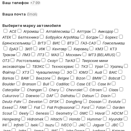
Ваш телефон
Ваша почта
Выберите марку автомобиля
ACE
Агромаш
Алтайлесмаш
Алттрак
Амкодор
АТЕК
Белтехника
Бобруйск АгроМаш
Богдан
Борекс
Брянсксельмаш
ВгТЗ
ВИС
ВТЗ
ГАЗ-САЗ
Гомсельмаш
ЕрАЗ
ЗИЛ
ИЖ
Кентавр
Кировец
КМЗ
КТЗ
Траком
ЛМЗ
ЛТЗ
МАЗ
Москвич
МТЗ (BELARUS)
ОТЗ
Ростсельмаш
Скаут
ТагАЗ
Тверские мини
экскаваторы
ТВЭКС
Техносервис
ТКЗ
Урал
Уралец
Файтер
ХТЗ
Чувашпиллер
ЭО
ЮМЗ
Audi
BAIC
Barkas
BAW
Beezone
Belgee
Bizon
BMW
Bobcat
Boulder
Branson
Bull
Cadillac
Case CE
Case IH
Caterpillar
Changan
Chery
Chevrolet
Citroen
Claas
Cukurova
Daewoo
DAF
Daihatsu
Datsun
Daxin
Deutz-Fahr
Develon
DFSK
Dongfeng
Doosan
Evolute
Exeed
FAW
Fiat
Fiat Professional
Ford
Foton
Garden
Scout
Geely
Genesis
Geometry
GMC
Haval
HDCM
Hengwang
Hidromek
Hitachi
Honda
Hummer
Hyundai
IHI
Infiniti
Iseki
Isuzu
IVECO
JAC
Jaguar
JBC
Jeep
Jetta
Jinma
JMC
John Deere
Junfeng
Kaiman