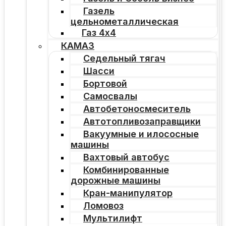
Газель
цельнометаллическая
Газ 4х4
КАМАЗ
Седельный тягач
Шасси
Бортовой
Самосвалы
Автобетоносмеситель
Автотопливозаправщики
Вакуумные и илососные
машины
Вахтовый автобус
Комбинированные
дорожные машины
Кран-манипулятор
Ломовоз
Мультилифт