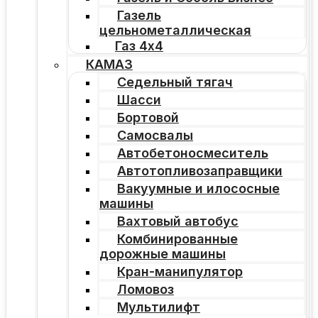
Газель
цельнометаллическая
Газ 4х4
КАМАЗ
Седельный тягач
Шасси
Бортовой
Самосвалы
Автобетоносмеситель
Автотопливозаправщики
Вакуумные и илососные
машины
Вахтовый автобус
Комбинированные
дорожные машины
Кран-манипулятор
Ломовоз
Мультилифт