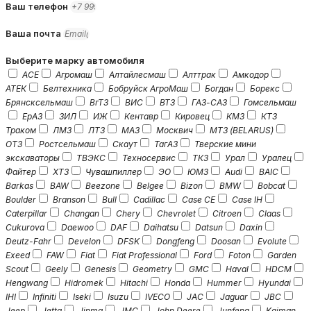
Ваш телефон
Ваша почта
Выберите марку автомобиля
ACE
Агромаш
Алтайлесмаш
Алттрак
Амкодор
АТЕК
Белтехника
Бобруйск АгроМаш
Богдан
Борекс
Брянсксельмаш
ВгТЗ
ВИС
ВТЗ
ГАЗ-САЗ
Гомсельмаш
ЕрАЗ
ЗИЛ
ИЖ
Кентавр
Кировец
КМЗ
КТЗ
Траком
ЛМЗ
ЛТЗ
МАЗ
Москвич
МТЗ (BELARUS)
ОТЗ
Ростсельмаш
Скаут
ТагАЗ
Тверские мини
экскаваторы
ТВЭКС
Техносервис
ТКЗ
Урал
Уралец
Файтер
ХТЗ
Чувашпиллер
ЭО
ЮМЗ
Audi
BAIC
Barkas
BAW
Beezone
Belgee
Bizon
BMW
Bobcat
Boulder
Branson
Bull
Cadillac
Case CE
Case IH
Caterpillar
Changan
Chery
Chevrolet
Citroen
Claas
Cukurova
Daewoo
DAF
Daihatsu
Datsun
Daxin
Deutz-Fahr
Develon
DFSK
Dongfeng
Doosan
Evolute
Exeed
FAW
Fiat
Fiat Professional
Ford
Foton
Garden
Scout
Geely
Genesis
Geometry
GMC
Haval
HDCM
Hengwang
Hidromek
Hitachi
Honda
Hummer
Hyundai
IHI
Infiniti
Iseki
Isuzu
IVECO
JAC
Jaguar
JBC
Jeep
Jetta
Jinma
JMC
John Deere
Junfeng
Kaiman