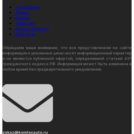
О компании
Лизинг
Кредит
Трейд-ин
Акции и новости
Контакты
Обращаем ваше внимание, что вся представленная на сайте
информация и указанные цены носят информационный характер
и не являются публичной офертой, определяемой статьей 437
гражданского кодекса РФ. Информация может быть изменена в
любое время без предварительного уведомления.
zakaz@komtexauto.ru