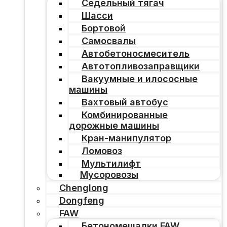
Седельный тягач
Шасси
Бортовой
Самосвалы
Автобетоносмеситель
Автотопливозаправщики
Вакуумные и илососные
машины
Вахтовый автобус
Комбинированные
дорожные машины
Кран-манипулятор
Ломовоз
Мультилифт
Мусоровозы
Chenglong
Dongfeng
FAW
Бетономешалки FAW