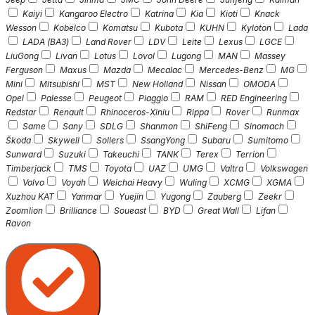
Kaiyi
Kangaroo Electro
Katrina
Kia
Kioti
Knack
Wesson
Kobelco
Komatsu
Kubota
KUHN
Kyloton
Lada
LADA (ВАЗ)
Land Rover
LDV
Leite
Lexus
LGCE
LiuGong
Livan
Lotus
Lovol
Lugong
MAN
Massey
Ferguson
Maxus
Mazda
Mecalac
Mercedes-Benz
MG
Mini
Mitsubishi
MST
New Holland
Nissan
OMODA
Opel
Palesse
Peugeot
Piaggio
RAM
RED Engineering
Redstar
Renault
Rhinoceros-Xiniu
Rippa
Rover
Runmax
Same
Sany
SDLG
Shanmon
ShiFeng
Sinomach
Škoda
Skywell
Sollers
SsangYong
Subaru
Sumitomo
Sunward
Suzuki
Takeuchi
TANK
Terex
Terrion
Timberjack
TMS
Toyota
UAZ
UMG
Valtra
Volkswagen
Volvo
Voyah
Weichai Heavy
Wuling
XCMG
XGMA
Xuzhou KAT
Yanmar
Yuejin
Yugong
Zauberg
Zeekr
Zoomlion
Brilliance
Soueast
BYD
Great Wall
Lifan
Ravon