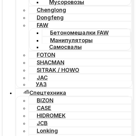
Мусоровозы
Chenglong
Dongfeng
FAW
Бетономешалки FAW
Манипуляторы
Самосвалы
FOTON
SHACMAN
SITRAK / HOWO
JAC
УАЗ
Спецтехника
BIZON
CASE
HIDROMEK
JCB
Lonking