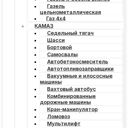
Газель
цельнометаллическая
Газ 4х4
КАМАЗ
Седельный тягач
Шасси
Бортовой
Самосвалы
Автобетоносмеситель
Автотопливозаправщики
Вакуумные и илососные
машины
Вахтовый автобус
Комбинированные
дорожные машины
Кран-манипулятор
Ломовоз
Мультилифт