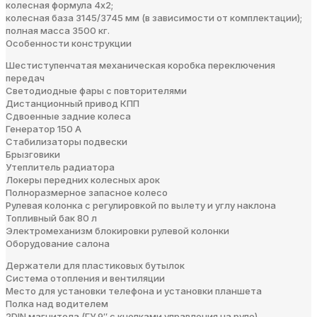
колесная формула 4х2;
колесная база 3145/3745 мм (в зависимости от комплектации);
полная масса 3500 кг.
Особенности конструкции
Шестиступенчатая механическая коробка переключения
передач
Светодиодные фары с повторителями
Дистанционный привод КПП
Сдвоенные задние колеса
Генератор 150 А
Стабилизаторы подвески
Брызговики
Утеплитель радиатора
Локеры передних колесных арок
Полноразмерное запасное колесо
Рулевая колонка с регулировкой по вылету и углу наклона
Топливный бак 80 л
Электромеханизм блокировки рулевой колонки
Оборудование салона
Держатели для пластиковых бутылок
Система отопления и вентиляции
Место для установки телефона и установки планшета
Полка над водителем
2DIN магнитола (ГУ 9″ с кнопками управления на руле)