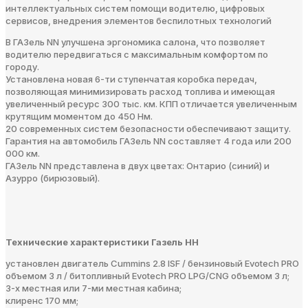
интеллектуальных систем помощи водителю, цифровых
сервисов, внедрения элементов беспилотных технологий
В ГАЗель NN улучшена эргономика салона, что позволяет
водителю передвигаться с максимальным комфортом по
городу.
Установлена новая 6-ти ступенчатая коробка передач,
позволяющая минимизировать расход топлива и имеющая
увеличенный ресурс 300 тыс. км. КПП отличается увеличенным
крутящим моментом до 450 Нм.
20 современных систем безопасности обеспечивают защиту.
Гарантия на автомобиль ГАЗель NN составляет 4 года или 200
000 км.
ГАЗель NN представлена в двух цветах: Онтарио (синий) и
Азурро (бирюзовый).
Технические характеристики Газель НН
установлен двигатель Cummins 2.8 ISF / бензиновый Evotech PRO
объемом 3 л / битопливный Evotech PRO LPG/CNG объемом 3 л;
3-х местная или 7-ми местная кабина;
клиренс 170 мм;