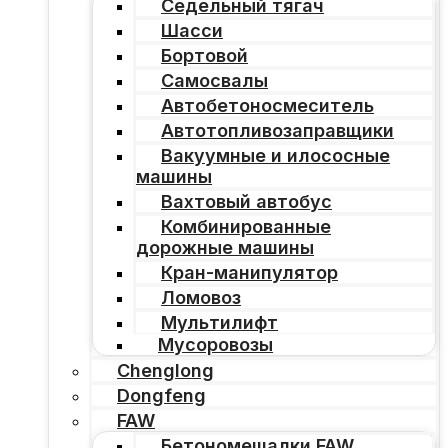
Седельный тягач
Шасси
Бортовой
Самосвалы
Автобетоносмеситель
Автотопливозаправщики
Вакуумные и илососные
машины
Вахтовый автобус
Комбинированные
дорожные машины
Кран-манипулятор
Ломовоз
Мультилифт
Мусоровозы
Chenglong
Dongfeng
FAW
Бетономешалки FAW