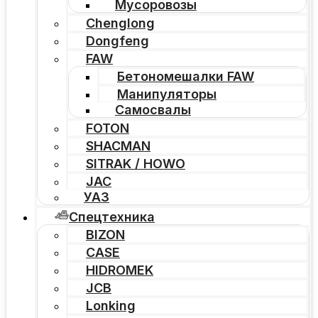
Мусоровозы
Chenglong
Dongfeng
FAW
Бетономешалки FAW
Манипуляторы
Самосвалы
FOTON
SHACMAN
SITRAK / HOWO
JAC
УАЗ
Спецтехника
BIZON
CASE
HIDROMEK
JCB
Lonking