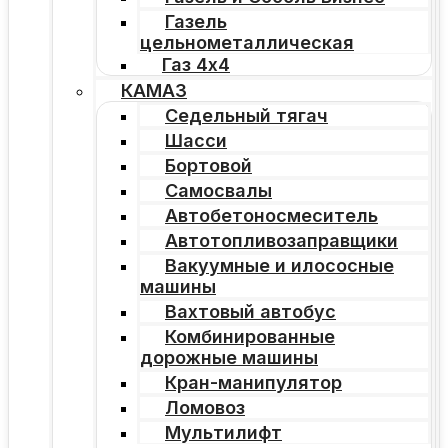
Газель
цельнометаллическая
Газ 4х4
КАМАЗ
Седельный тягач
Шасси
Бортовой
Самосвалы
Автобетоносмеситель
Автотопливозаправщики
Вакуумные и илососные
машины
Вахтовый автобус
Комбинированные
дорожные машины
Кран-манипулятор
Ломовоз
Мультилифт