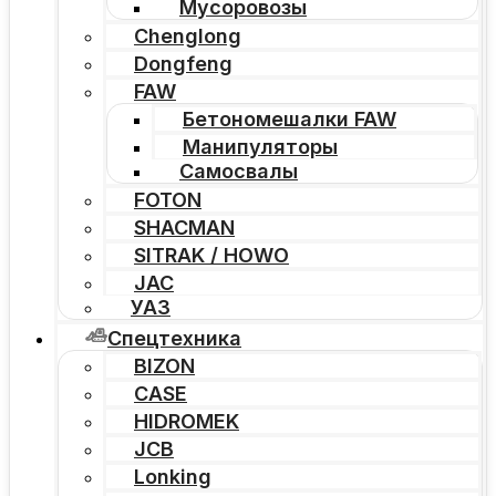
Мусоровозы
Chenglong
Dongfeng
FAW
Бетономешалки FAW
Манипуляторы
Самосвалы
FOTON
SHACMAN
SITRAK / HOWO
JAC
УАЗ
Спецтехника
BIZON
CASE
HIDROMEK
JCB
Lonking