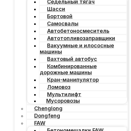
Седельный тягач
Шасси
Бортовой
Самосвалы
Автобетоносмеситель
Автотопливозаправщики
Вакуумные и илососные
машины
Вахтовый автобус
Комбинированные
дорожные машины
Кран-манипулятор
Ломовоз
Мультилифт
Мусоровозы
Chenglong
Dongfeng
FAW
Бетономешалки FAW