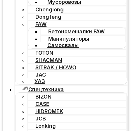
Мусоровозы
Chenglong
Dongfeng
FAW
Бетономешалки FAW
Манипуляторы
Самосвалы
FOTON
SHACMAN
SITRAK / HOWO
JAC
УАЗ
Спецтехника
BIZON
CASE
HIDROMEK
JCB
Lonking