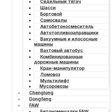
Седельный тягач
Шасси
Бортовой
Самосвалы
Автобетоносмеситель
Автотопливозаправщики
Вакуумные и илососные
машины
Вахтовый автобус
Комбинированные
дорожные машины
Кран-манипулятор
Ломовоз
Мультилифт
Мусоровозы
Chenglong
Dongfeng
FAW
Бетономешалки FAW