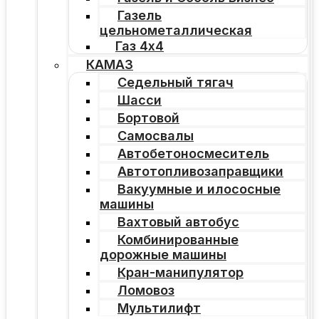
Газель
цельнометаллическая
Газ 4х4
КАМАЗ
Седельный тягач
Шасси
Бортовой
Самосвалы
Автобетоносмеситель
Автотопливозаправщики
Вакуумные и илососные
машины
Вахтовый автобус
Комбинированные
дорожные машины
Кран-манипулятор
Ломовоз
Мультилифт